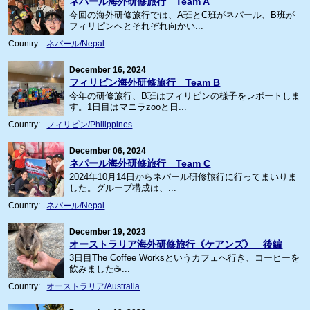
ネパール海外研修旅行 Team A
今回の海外研修旅行では、A班とC班がネパール、B班が
フィリピンへとそれぞれ向かい...
Country:
ネパール/Nepal
December 16, 2024
フィリピン海外研修旅行 Team B
今年の研修旅行、B班はフィリピンの様子をレポートしま
す。1日目はマニラzooと日...
Country:
フィリピン/Philippines
December 06, 2024
ネパール海外研修旅行 Team C
2024年10月14日からネパール研修旅行に行ってまいりま
した。グループ構成は、...
Country:
ネパール/Nepal
December 19, 2023
オーストラリア海外研修旅行《ケアンズ》 後編
3日目The Coffee Worksというカフェへ行き、コーヒーを
飲みました☕...
Country:
オーストラリア/Australia