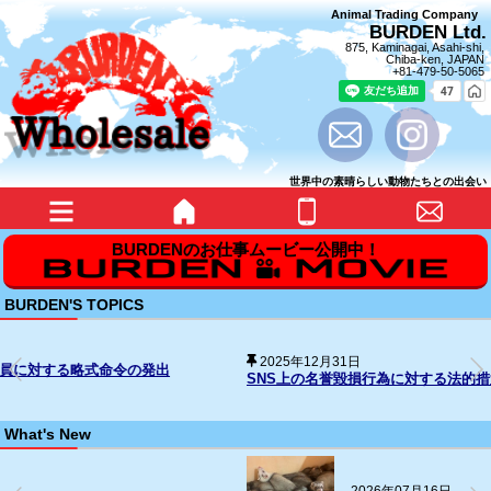
Animal Trading Company
BURDEN Ltd.
875, Kaminagai, Asahi-shi,
Chiba-ken, JAPAN
+81-479-50-5065
世界中の素晴らしい動物たちとの出会い
BURDEN'S TOPICS
2025年12月31日
SNS上の名誉毀損行為に対する法的措置の経過について
What's New