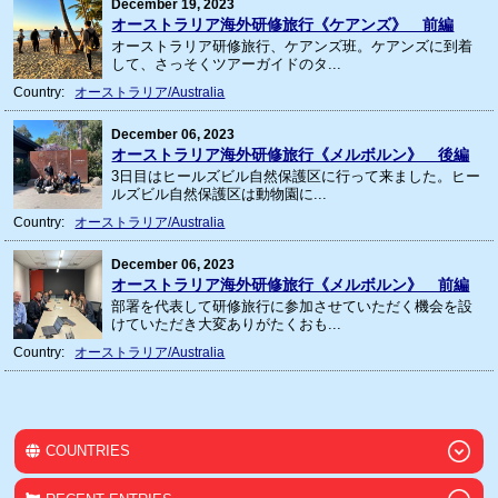
December 19, 2023
オーストラリア海外研修旅行《ケアンズ》 前編
オーストラリア研修旅行、ケアンズ班。ケアンズに到着
して、さっそくツアーガイドのタ...
Country:
オーストラリア/Australia
December 06, 2023
オーストラリア海外研修旅行《メルボルン》 後編
3日目はヒールズビル自然保護区に行って来ました。ヒー
ルズビル自然保護区は動物園に...
Country:
オーストラリア/Australia
December 06, 2023
オーストラリア海外研修旅行《メルボルン》 前編
部署を代表して研修旅行に参加させていただく機会を設
けていただき大変ありがたくおも...
Country:
オーストラリア/Australia
COUNTRIES