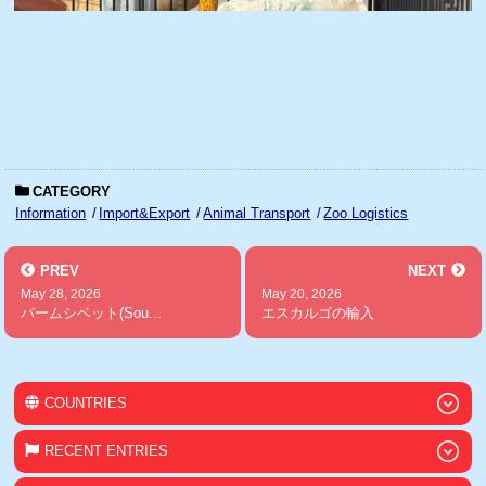
CATEGORY
Information
Import&Export
Animal Transport
Zoo Logistics
PREV
NEXT
May 28, 2026
May 20, 2026
パームシベット(Sou...
エスカルゴの輸入
COUNTRIES
RECENT ENTRIES