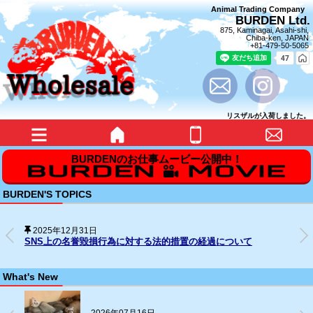
Animal Trading Company
BURDEN Ltd.
875, Kaminagai, Asahi-shi,
Chiba-ken, JAPAN
+81-479-50-5065
リスザルが入荷しました。
BURDEN'S TOPICS
2025年12月31日
SNS上の名誉毀損行為に対する法的措置の経過について
What's New