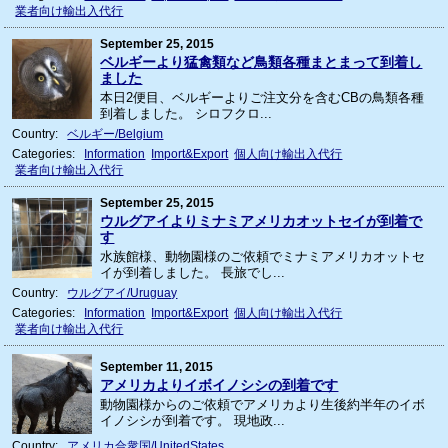
業者向け輸出入代行
September 25, 2015
ベルギーより猛禽類など鳥類各種まとまって到着し
ました
本日2便目、ベルギーよりご注文分を含むCBの鳥類各種
到着しました。 シロフクロ...
Country:
ベルギー/Belgium
Categories:
Information
Import&Export
個人向け輸出入代行
業者向け輸出入代行
September 25, 2015
ウルグアイよりミナミアメリカオットセイが到着で
す
水族館様、動物園様のご依頼でミナミアメリカオットセ
イが到着しました。 長旅でし...
Country:
ウルグアイ/Uruguay
Categories:
Information
Import&Export
個人向け輸出入代行
業者向け輸出入代行
September 11, 2015
アメリカよりイボイノシシの到着です
動物園様からのご依頼でアメリカより生後約半年のイボ
イノシシが到着です。 現地政...
Country:
アメリカ合衆国/UnitedStates