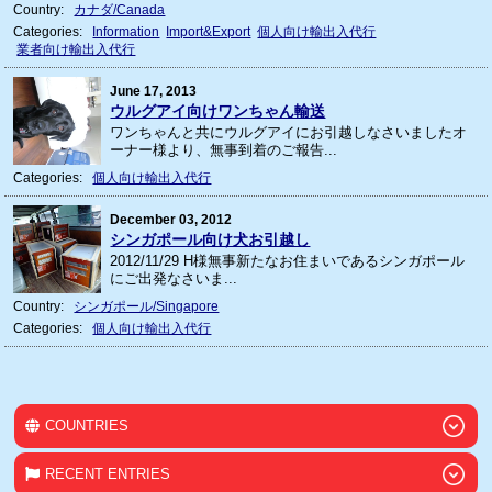
Country:
カナダ/Canada
Categories:
Information
Import&Export
個人向け輸出入代行
業者向け輸出入代行
June 17, 2013
ウルグアイ向けワンちゃん輸送
ワンちゃんと共にウルグアイにお引越しなさいましたオ
ーナー様より、無事到着のご報告...
Categories:
個人向け輸出入代行
December 03, 2012
シンガポール向け犬お引越し
2012/11/29 H様無事新たなお住まいであるシンガポール
にご出発なさいま...
Country:
シンガポール/Singapore
Categories:
個人向け輸出入代行
COUNTRIES
RECENT ENTRIES