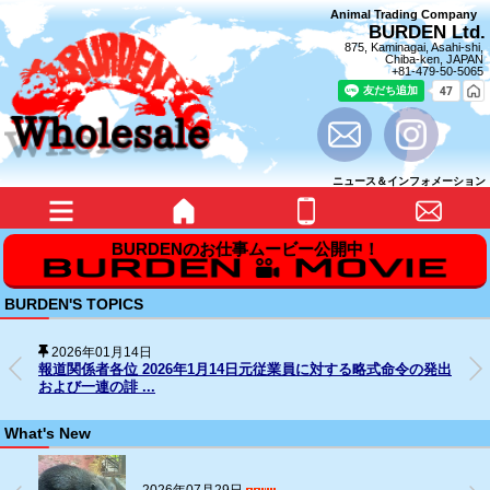
Animal Trading Company
BURDEN Ltd.
875, Kaminagai, Asahi-shi,
Chiba-ken, JAPAN
+81-479-50-5065
ニュース＆インフォメーション
BURDEN'S TOPICS
2025年12月31日
発出
SNS上の名誉毀損行為に対する法的措置の経過について
What's New