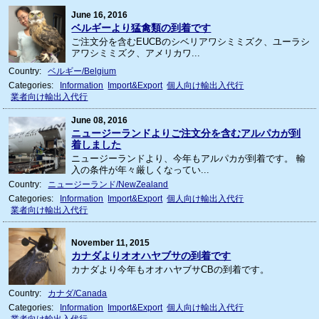
June 16, 2016
ベルギーより猛禽類の到着です
ご注文分を含むEUCBのシベリアワシミミズク、ユーラシ
アワシミミズク、アメリカワ...
Country:
ベルギー/Belgium
Categories:
Information
Import&Export
個人向け輸出入代行
業者向け輸出入代行
June 08, 2016
ニュージーランドよりご注文分を含むアルパカが到
着しました
ニュージーランドより、今年もアルパカが到着です。 輸
入の条件が年々厳しくなってい...
Country:
ニュージーランド/NewZealand
Categories:
Information
Import&Export
個人向け輸出入代行
業者向け輸出入代行
November 11, 2015
カナダよりオオハヤブサの到着です
カナダより今年もオオハヤブサCBの到着です。
Country:
カナダ/Canada
Categories:
Information
Import&Export
個人向け輸出入代行
業者向け輸出入代行