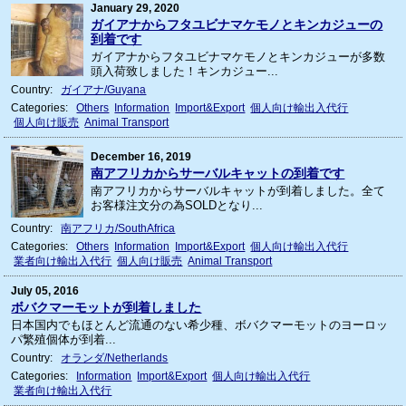
January 29, 2020
ガイアナからフタユビナマケモノとキンカジューの
到着です
ガイアナからフタユビナマケモノとキンカジューが多数
頭入荷致しました！キンカジュー...
Country:
ガイアナ/Guyana
Categories:
Others
Information
Import&Export
個人向け輸出入代行
個人向け販売
Animal Transport
December 16, 2019
南アフリカからサーバルキャットの到着です
南アフリカからサーバルキャットが到着しました。全て
お客様注文分の為SOLDとなり...
Country:
南アフリカ/SouthAfrica
Categories:
Others
Information
Import&Export
個人向け輸出入代行
業者向け輸出入代行
個人向け販売
Animal Transport
July 05, 2016
ボバクマーモットが到着しました
日本国内でもほとんど流通のない希少種、ボバクマーモットのヨーロッ
パ繁殖個体が到着...
Country:
オランダ/Netherlands
Categories:
Information
Import&Export
個人向け輸出入代行
業者向け輸出入代行