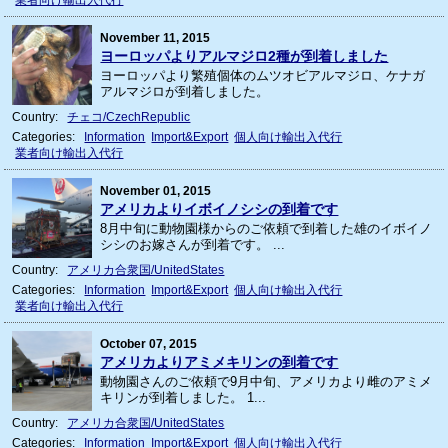
November 11, 2015
ヨーロッパよりアルマジロ2種が到着しました
ヨーロッパより繁殖個体のムツオビアルマジロ、ケナガ
アルマジロが到着しました。
Country:
チェコ/CzechRepublic
Categories:
Information
Import&Export
個人向け輸出入代行
業者向け輸出入代行
November 01, 2015
アメリカよりイボイノシシの到着です
8月中旬に動物園様からのご依頼で到着した雄のイボイノ
シシのお嫁さんが到着です。 ...
Country:
アメリカ合衆国/UnitedStates
Categories:
Information
Import&Export
個人向け輸出入代行
業者向け輸出入代行
October 07, 2015
アメリカよりアミメキリンの到着です
動物園さんのご依頼で9月中旬、アメリカより雌のアミメ
キリンが到着しました。 1...
Country:
アメリカ合衆国/UnitedStates
Categories:
Information
Import&Export
個人向け輸出入代行