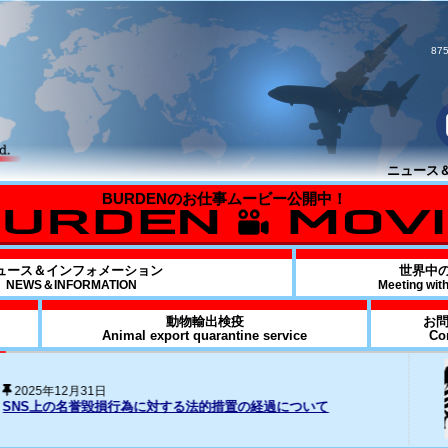
875
ニュース＆イ
ュース＆インフォメーション
世界中
NEWS＆INFORMATION
Meeting wit
動物輸出検疫
お
Animal export quarantine service
Co
20
損行為に対する法的措置の経過について
Fo