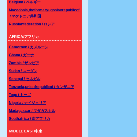
Belgium / ベルギー
Macedonia,theformeryugoslavrepublicof
/ マケドニア共和国
Russianfederation / ロシア
AFRICA/アフリカ
Cameroon / カメルーン
Ghana / ガーナ
Zambia / ザンビア
Sudan / スーダン
Senegal / セネガル
Tanzania,unitedrepublicof / タンザニア
Togo / トーゴ
Nigeria / ナイジェリア
Madagascar / マダガスカル
Southafrica / 南アフリカ
MIDDLE EAST/中東