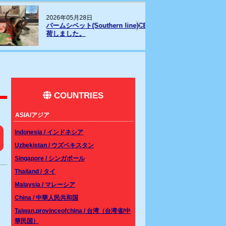
26年05月28日
202
ムシベット(Southern line)CBベビーが入
リス
しました。
COUNTRIES
ASIA/アジア
Indonesia / インドネシア
Uzbekistan / ウズベキスタン
Singapore / シンガポール
Thailand / タイ
Malaysia / マレーシア
China / 中華人民共和国
Taiwan,provinceofchina / 台湾（台湾省/中
華民国）