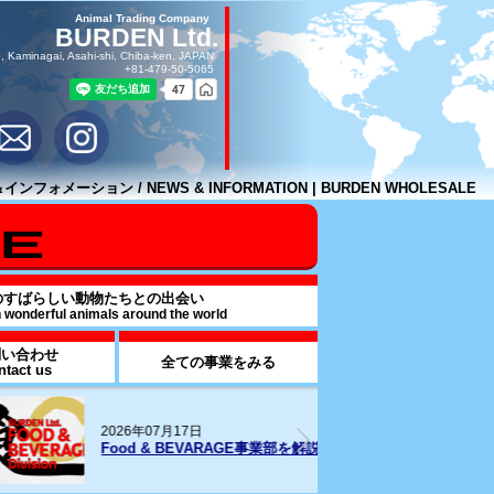
Animal Trading Company
BURDEN Ltd.
, Kaminagai, Asahi-shi, Chiba-ken, JAPAN
+81-479-50-5065
ンフォメーション / NEWS & INFORMATION | BURDEN WHOLESALE
のすばらしい動物たちとの出会い
h wonderful animals around the world
問い合わせ
全ての事業をみる
ntact us
26年07月17日
2025年09月16日
od & BEVARAGE事業部を解説
週刊誌報道による追