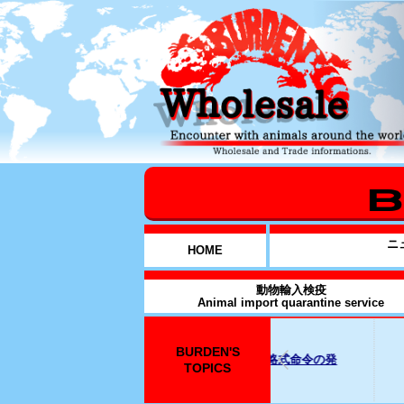
ニ
HOME
動物輸入検疫
Animal import quarantine service
BURDEN'S
2025年12月31日
026年1月14日元従業員に対する略式命令の発
SNS上の名誉毀
TOPICS
..