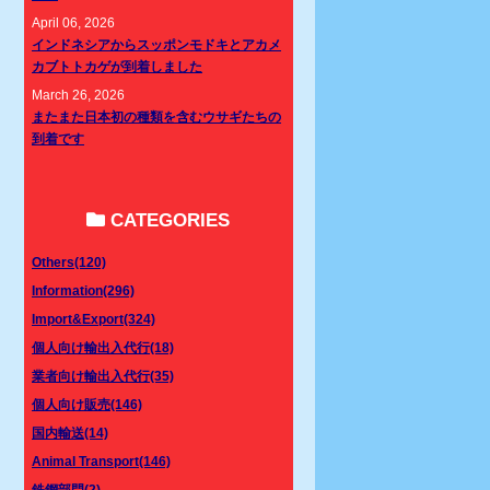
April 06, 2026
インドネシアからスッポンモドキとアカメ
カブトトカゲが到着しました
March 26, 2026
またまた日本初の種類を含むウサギたちの
到着です
CATEGORIES
Others(120)
Information(296)
Import&Export(324)
個人向け輸出入代行(18)
業者向け輸出入代行(35)
個人向け販売(146)
国内輸送(14)
Animal Transport(146)
鉄鋼部門(2)