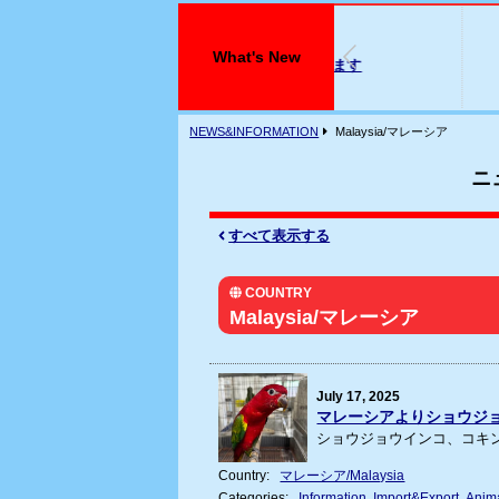
026年07月29日
2
What's New
アメリカビーバーが入荷しております
フ
NEWS&INFORMATION
Malaysia/マレーシア
ニ
すべて表示する
COUNTRY
Malaysia/マレーシア
July 17, 2025
マレーシアよりショウジ
ショウジョウインコ、コキン
Country:
マレーシア/Malaysia
Categories:
Information
Import&Export
Anima