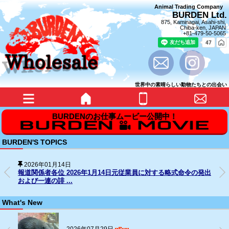
Animal Trading Company
BURDEN Ltd.
875, Kaminagai, Asahi-shi,
Chiba-ken, JAPAN
+81-479-50-5065
世界中の素晴らしい動物たちとの出会い
BURDEN'S TOPICS
2026年01月14日
報道関係者各位 2026年1月14日元従業員に対する略式命令の発出
および一連の誹 ...
What's New