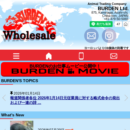
Animal Trading Company
BURDEN Ltd.
875, Kaminagai, Asahi-shi,
Chiba-ken, JAPAN
+81-479-50-5065
ヨーロッパよりCB個体の到着です
BURDEN'S TOPICS
2026年01月14日
報道関係者各位 2026年1月14日元従業員に対する略式命令の発出
および一連の誹 ...
What's New