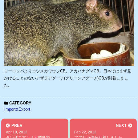
ヨーロッパよりコツメカワウソCB、アカハナグマCB、日本ではまず見
かけることのないアザラアグーチ(グリーンアグーチ)CBが到着しまし
た。
CATEGORY
Import&Export
PREV
NEXT
Apr 19, 2013
Feb 22, 2013
タンザニアより大型鳥類...
アフリカ便が到着しました