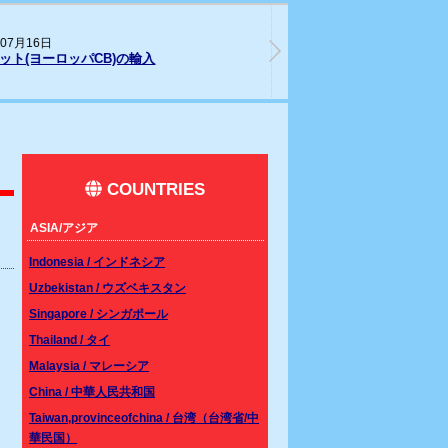
26年05月28日
202
ムシベット(Southern line)CBベビーが入
リス
しました。
COUNTRIES
ASIA/アジア
Indonesia / インドネシア
Uzbekistan / ウズベキスタン
Singapore / シンガポール
Thailand / タイ
Malaysia / マレーシア
China / 中華人民共和国
Taiwan,provinceofchina / 台湾（台湾省/中
華民国）