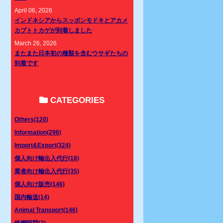
April 06, 2026
インドネシアからスッポンモドキとアカメ
カブトトカゲが到着しました
March 26, 2026
またまた日本初の種類を含むウサギたちの
到着です
CATEGORIES
Others(120)
Information(296)
Import&Export(324)
個人向け輸出入代行(18)
業者向け輸出入代行(35)
個人向け販売(146)
国内輸送(14)
Animal Transport(146)
鉄鋼部門(2)