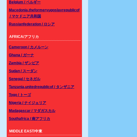
Belgium / ベルギー
Macedonia,theformeryugoslavrepublicof
/ マケドニア共和国
Russianfederation / ロシア
AFRICA/アフリカ
Cameroon / カメルーン
Ghana / ガーナ
Zambia / ザンビア
Sudan / スーダン
Senegal / セネガル
Tanzania,unitedrepublicof / タンザニア
Togo / トーゴ
Nigeria / ナイジェリア
Madagascar / マダガスカル
Southafrica / 南アフリカ
MIDDLE EAST/中東