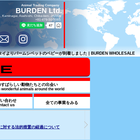
Animal Trading Company
BURDEN Ltd.
, Kaminagai, Asahi-shi, Chiba-ken, JAPAN
+81-479-50-5065
タイよりパームシベットのベビーが到着しました | BURDEN WHOLESALE
のすばらしい動物たちとの出会い
h wonderful animals around the world
問い合わせ
全ての事業をみる
ntact us
26年07月17日
2025年09月16日
od & BEVARAGE事業部を解説
週刊誌報道による追