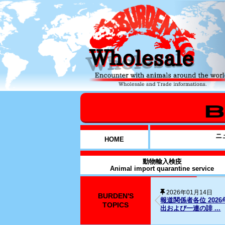
ニ
HOME
動物輸入検疫
Animal import quarantine service
BURDEN'S
2025年12月31日
026年1月14日元従業員に対する略式命令の発
SNS上の名誉毀
TOPICS
..