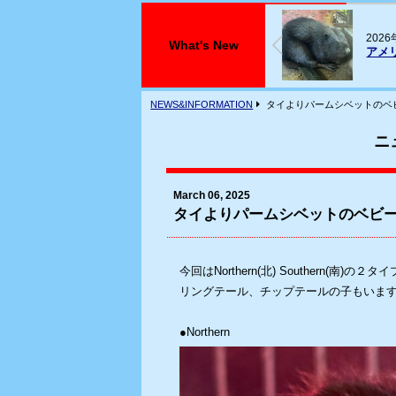
026年07月29日
2
What's New
アメリカビーバーが入荷しております
フ
NEWS&INFORMATION
タイよりパームシベットのベ
ニ
March 06, 2025
タイよりパームシベットのベビ
今回はNorthern(北) Southern(南)
リングテール、チップテールの子もいま
●Northern