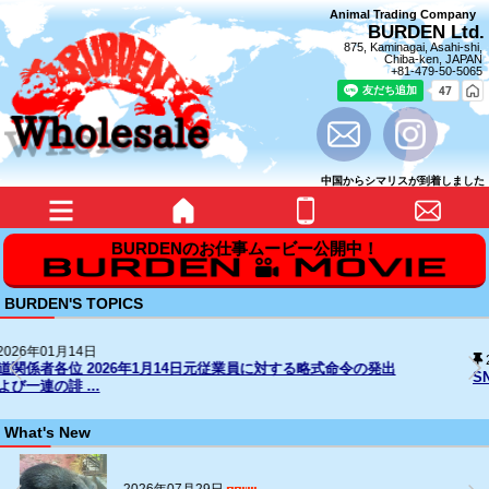
Animal Trading Company
BURDEN Ltd.
875, Kaminagai, Asahi-shi,
Chiba-ken, JAPAN
+81-479-50-5065
中国からシマリスが到着しました
BURDEN'S TOPICS
2025年12月31日
SNS上の名誉毀損行為に対する法的措置の経過について
What's New