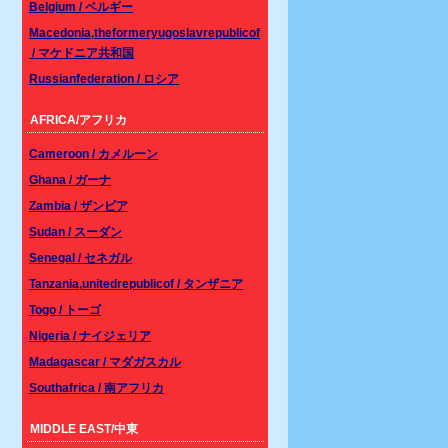
Belgium / ベルギー
Macedonia,theformeryugoslavrepublicof
/ マケドニア共和国
Russianfederation / ロシア
AFRICA/アフリカ
Cameroon / カメルーン
Ghana / ガーナ
Zambia / ザンビア
Sudan / スーダン
Senegal / セネガル
Tanzania,unitedrepublicof / タンザニア
Togo / トーゴ
Nigeria / ナイジェリア
Madagascar / マダガスカル
Southafrica / 南アフリカ
MIDDLE EAST/中東