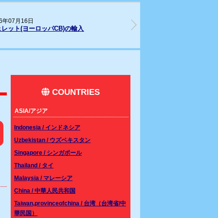
26年05月28日
202
ムシベット(Southern line)CBベビーが入
リス
しました。
COUNTRIES
ASIA/アジア
Indonesia / インドネシア
Uzbekistan / ウズベキスタン
Singapore / シンガポール
Thailand / タイ
Malaysia / マレーシア
China / 中華人民共和国
Taiwan,provinceofchina / 台湾（台湾省/中
華民国）