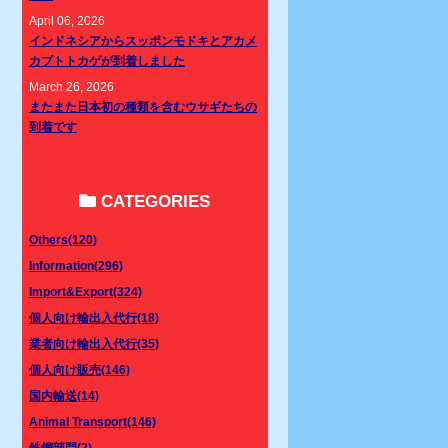
April 06, 2026
インドネシアからスッポンモドキとアカメ
カブトトカゲが到着しました
March 26, 2026
またまた日本初の種類を含むウサギたちの
到着です
CATEGORIES
Others(120)
Information(296)
Import&Export(324)
個人向け輸出入代行(18)
業者向け輸出入代行(35)
個人向け販売(146)
国内輸送(14)
Animal Transport(146)
鉄鋼部門(2)