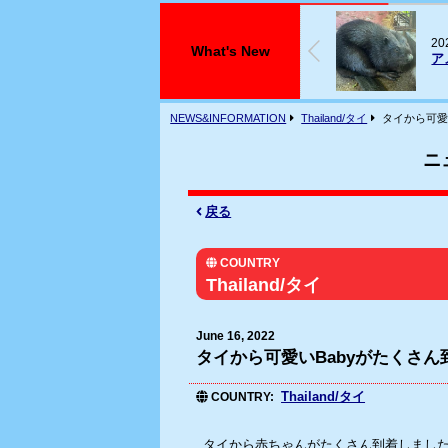
026年07月29日
2
What's New
アメリカビーバーが入荷しております
フ
NEWS&INFORMATION
Thailand/タイ
タイから可愛
ニ
戻る
COUNTRY
Thailand/タイ
June 16, 2022
タイから可愛いBabyがたくさん
Thailand/タイ
COUNTRY
タイから赤ちゃんがたくさん到着しまし