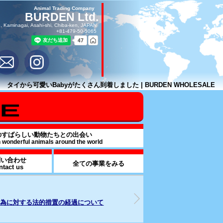
Animal Trading Company
BURDEN Ltd.
, Kaminagai, Asahi-shi, Chiba-ken, JAPAN
+81-479-50-5065
タイから可愛いBabyがたくさん到着しました | BURDEN WHOLESALE
のすばらしい動物たちとの出会い
h wonderful animals around the world
問い合わせ
全ての事業をみる
ntact us
26年07月17日
2025年09月16日
od & BEVARAGE事業部を解説
週刊誌報道による追