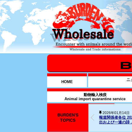
ニ
HOME
動物輸入検疫
Animal import quarantine service
BURDEN'S
2025年12月31日
026年1月14日元従業員に対する略式命令の発
SNS上の名誉毀
TOPICS
..