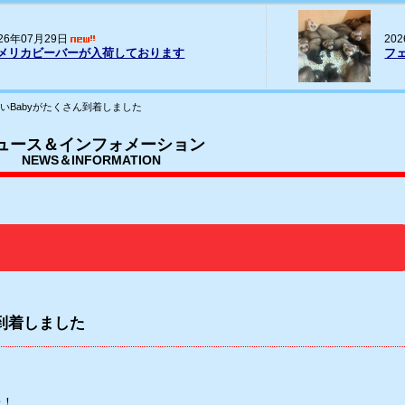
20
026年07月16日
パー
ェレット(ヨーロッパCB)の輸入
荷
いBabyがたくさん到着しました
ュース＆インフォメーション
NEWS＆INFORMATION
到着しました
た！