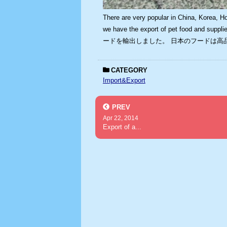
There are very popular in China, Korea, H
we have the export of pet food an
ードを輸出しました。 日本のフードは高
CATEGORY
Import&Export
PREV
Apr 22, 2014
Export of a...