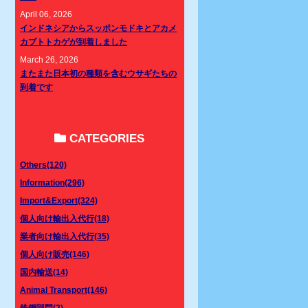
April 06, 2026
インドネシアからスッポンモドキとアカメ
カブトトカゲが到着しました
March 26, 2026
またまた日本初の種類を含むウサギたちの
到着です
CATEGORIES
Others(120)
Information(296)
Import&Export(324)
個人向け輸出入代行(18)
業者向け輸出入代行(35)
個人向け販売(146)
国内輸送(14)
Animal Transport(146)
鉄鋼部門(2)