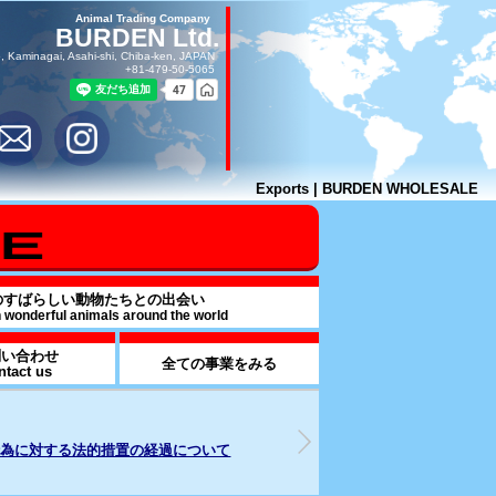
Animal Trading Company
BURDEN Ltd.
, Kaminagai, Asahi-shi, Chiba-ken, JAPAN
+81-479-50-5065
Exports | BURDEN WHOLESALE
のすばらしい動物たちとの出会い
h wonderful animals around the world
問い合わせ
全ての事業をみる
ntact us
26年07月17日
2025年09月16日
od & BEVARAGE事業部を解説
週刊誌報道による追