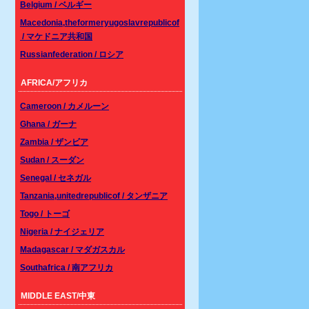
Belgium / ベルギー
Macedonia,theformeryugoslavrepublicof
/ マケドニア共和国
Russianfederation / ロシア
AFRICA/アフリカ
Cameroon / カメルーン
Ghana / ガーナ
Zambia / ザンビア
Sudan / スーダン
Senegal / セネガル
Tanzania,unitedrepublicof / タンザニア
Togo / トーゴ
Nigeria / ナイジェリア
Madagascar / マダガスカル
Southafrica / 南アフリカ
MIDDLE EAST/中東