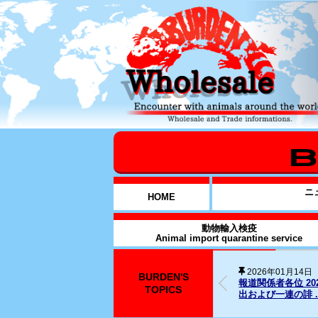
ニ
HOME
動物輸入検疫
Animal import quarantine service
BURDEN'S
2025年12月31日
026年1月14日元従業員に対する略式命令の発
SNS上の名誉毀
TOPICS
..