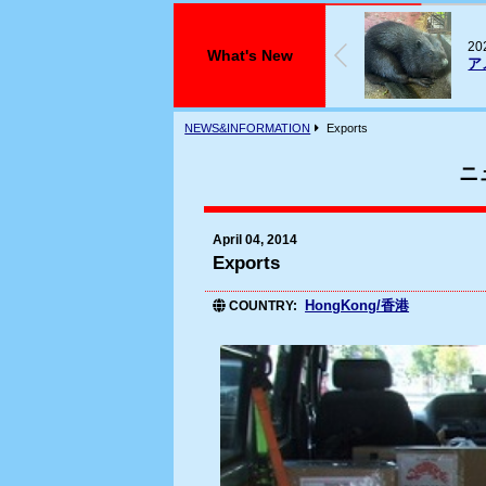
026年07月29日
2
What's New
アメリカビーバーが入荷しております
フ
NEWS&INFORMATION
Exports
ニ
April 04, 2014
Exports
HongKong/香港
COUNTRY