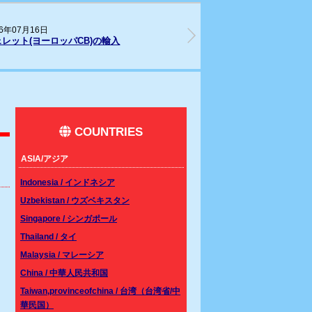
26年05月28日
202
ムシベット(Southern line)CBベビーが入
リス
しました。
COUNTRIES
ASIA/アジア
Indonesia / インドネシア
Uzbekistan / ウズベキスタン
Singapore / シンガポール
Thailand / タイ
Malaysia / マレーシア
China / 中華人民共和国
Taiwan,provinceofchina / 台湾（台湾省/中
華民国）