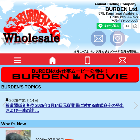
Animal Trading Company
BURDEN Ltd.
875, Kaminagai, Asahi-shi,
Chiba-ken, JAPAN
+81-479-50-5065
オランダよりレア種を含むウサギ各種が到着...
BURDEN'S TOPICS
2025年12月31日
SNS上の名誉毀損行為に対する法的措置の経過について
What's New