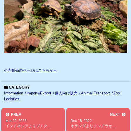
小売販売のページはこちらから
CATEGORY
Information
Import&Export
個人向け販売
Animal Transport
Zoo
Logistics
PREV
NEXT
Mar 20, 2023
Dec 18, 2022
インドネシアよりブチク...
オランダよりチンチラが...