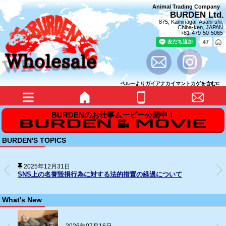
Animal Trading Company
BURDEN Ltd.
875, Kaminagai, Asahi-shi,
Chiba-ken, JAPAN
+81-479-50-5065
ペルーよりガイアナカイマントカゲを含むC...
BURDEN'S TOPICS
2025年12月31日
SNS上の名誉毀損行為に対する法的措置の経過について
What's New