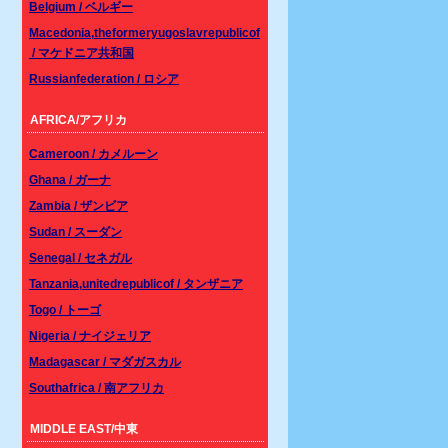
Belgium / ベルギー
Macedonia,theformeryugoslavrepublicof
/ マケドニア共和国
Russianfederation / ロシア
AFRICA/アフリカ
Cameroon / カメルーン
Ghana / ガーナ
Zambia / ザンビア
Sudan / スーダン
Senegal / セネガル
Tanzania,unitedrepublicof / タンザニア
Togo / トーゴ
Nigeria / ナイジェリア
Madagascar / マダガスカル
Southafrica / 南アフリカ
MIDDLE EAST/中東