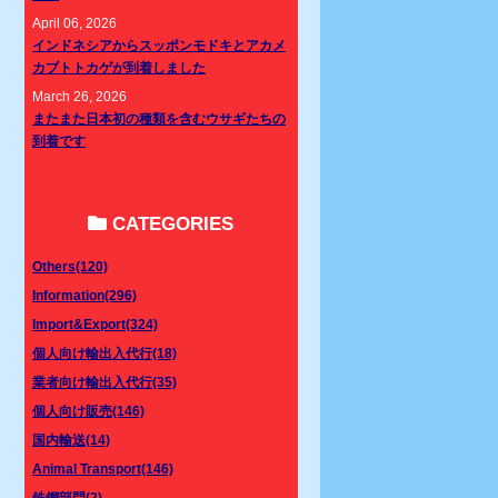
April 06, 2026
インドネシアからスッポンモドキとアカメ
カブトトカゲが到着しました
March 26, 2026
またまた日本初の種類を含むウサギたちの
到着です
CATEGORIES
Others(120)
Information(296)
Import&Export(324)
個人向け輸出入代行(18)
業者向け輸出入代行(35)
個人向け販売(146)
国内輸送(14)
Animal Transport(146)
鉄鋼部門(2)