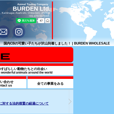
Animal Trading Company
BURDEN Ltd.
, Kaminagai, Asahi-shi, Chiba-ken, JAPAN
+81-479-50-5065
国内CBの可愛い子たちが沢山到着しました！ | BURDEN WHOLESALE
のすばらしい動物たちとの出会い
h wonderful animals around the world
問い合わせ
全ての事業をみる
ntact us
26年07月17日
2025年09月16日
od & BEVARAGE事業部を解説
週刊誌報道による追