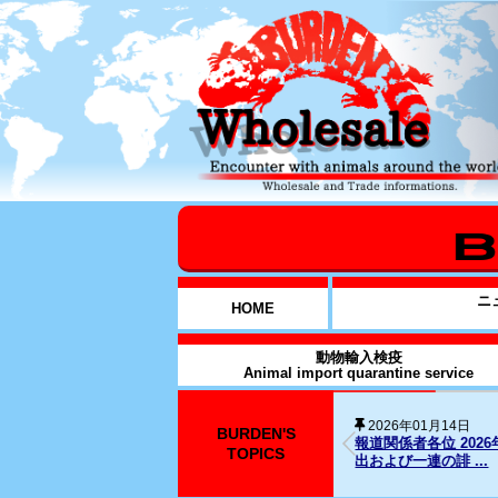
ニ
HOME
動物輸入検疫
Animal import quarantine service
BURDEN'S
2025年12月31日
026年1月14日元従業員に対する略式命令の発
SNS上の名誉毀
TOPICS
..