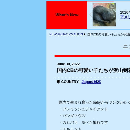
026年07月29日
2
What's New
アメリカビーバーが入荷しております
フ
NEWS&INFORMATION
国内CBの可愛い子たちが沢
ニ
June 30, 2022
国内CBの可愛い子たちが沢山到
Japan/日本
COUNTRY
国内で生まれ育ったbabyからヤングがた
・フレミッシュジャイアント
・パンダマウス
・カピバラ ※べた慣れです
・モルモット