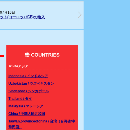
26年05月28日
202
ムシベット(Southern line)CBベビーが入
リス
しました。
COUNTRIES
ASIA/アジア
Indonesia / インドネシア
Uzbekistan / ウズベキスタン
Singapore / シンガポール
Thailand / タイ
Malaysia / マレーシア
China / 中華人民共和国
Taiwan,provinceofchina / 台湾（台湾省/中
華民国）