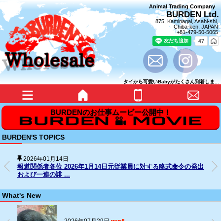
Animal Trading Company
BURDEN Ltd.
875, Kaminagai, Asahi-shi,
Chiba-ken, JAPAN
+81-479-50-5065
タイから可愛いBabyがたくさん到着しま...
BURDEN'S TOPICS
2025年12月31日
SNS上の名誉毀損行為に対する法的措置の経過について
What's New