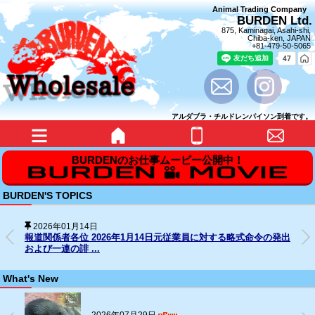
Animal Trading Company
BURDEN Ltd.
875, Kaminagai, Asahi-shi,
Chiba-ken, JAPAN
+81-479-50-5065
アルダブラ・チルドレンパイソン到着です。
BURDEN'S TOPICS
2026年01月14日
報道関係者各位 2026年1月14日元従業員に対する略式命令の発出
および一連の誹 ...
What's New