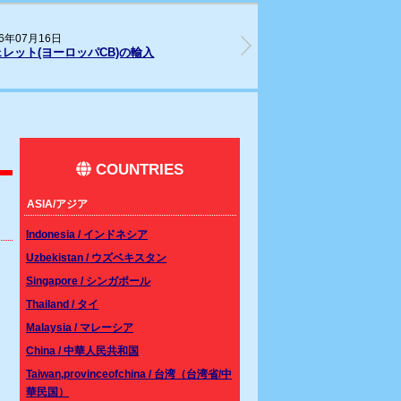
26年05月28日
202
ムシベット(Southern line)CBベビーが入
リス
しました。
COUNTRIES
ASIA/アジア
Indonesia / インドネシア
Uzbekistan / ウズベキスタン
Singapore / シンガポール
Thailand / タイ
Malaysia / マレーシア
China / 中華人民共和国
Taiwan,provinceofchina / 台湾（台湾省/中
華民国）