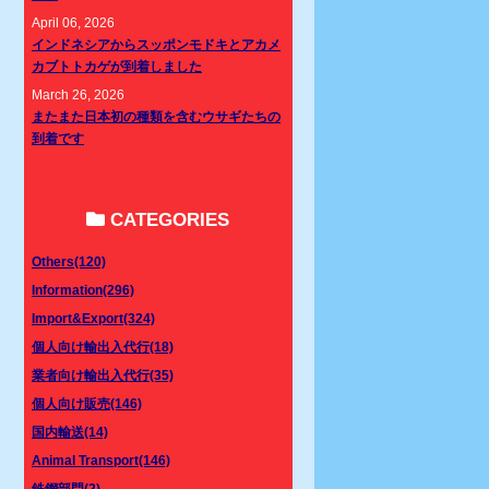
April 06, 2026
インドネシアからスッポンモドキとアカメ
カブトトカゲが到着しました
March 26, 2026
またまた日本初の種類を含むウサギたちの
到着です
CATEGORIES
Others(120)
Information(296)
Import&Export(324)
個人向け輸出入代行(18)
業者向け輸出入代行(35)
個人向け販売(146)
国内輸送(14)
Animal Transport(146)
鉄鋼部門(2)