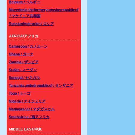
Belgium / ベルギー
Macedonia,theformeryugoslavrepublicof
/ マケドニア共和国
Russianfederation / ロシア
AFRICA/アフリカ
Cameroon / カメルーン
Ghana / ガーナ
Zambia / ザンビア
Sudan / スーダン
Senegal / セネガル
Tanzania,unitedrepublicof / タンザニア
Togo / トーゴ
Nigeria / ナイジェリア
Madagascar / マダガスカル
Southafrica / 南アフリカ
MIDDLE EAST/中東