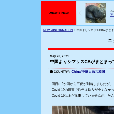
026年07月29日
2
What's New
アメリカビーバーが入荷しております
フ
NEWS&INFORMATION
中国よりシマリスCBがまと
ニ
May 28, 2021
中国よりシマリスCBがまとまっ
China/中華人民共和国
COUNTRY
同日に2か国から三便が到着しましたが、
Covid-19の影響で昨年は輸入が全くな
Covid-19はまだ収束していませんが