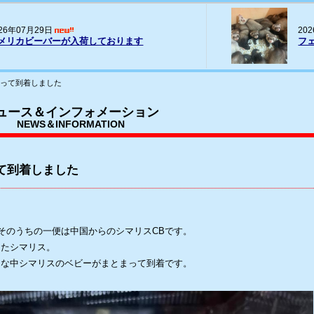
20
026年07月16日
パー
ェレット(ヨーロッパCB)の輸入
荷
まって到着しました
ュース＆インフォメーション
NEWS＆INFORMATION
て到着しました
そのうちの一便は中国からのシマリスCBです。
かったシマリス。
、そんな中シマリスのベビーがまとまって到着です。