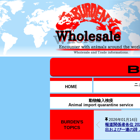
ニ
HOME
動物輸入検疫
Animal import quarantine service
BURDEN'S
2025年12月31日
026年1月14日元従業員に対する略式命令の発
SNS上の名誉毀
TOPICS
..