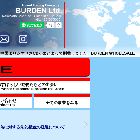
Animal Trading Company
BURDEN Ltd.
, Kaminagai, Asahi-shi, Chiba-ken, JAPAN
+81-479-50-5065
中国よりシマリスCBがまとまって到着しました | BURDEN WHOLESALE
のすばらしい動物たちとの出会い
h wonderful animals around the world
問い合わせ
全ての事業をみる
ntact us
26年07月17日
2025年09月16日
od & BEVARAGE事業部を解説
週刊誌報道による追