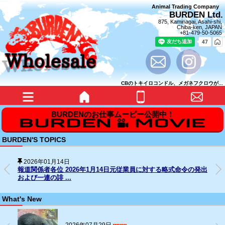
Animal Trading Company
BURDEN Ltd.
875, Kaminagai, Asahi-shi,
Chiba-ken, JAPAN
+81-479-50-5065
CBのトキイロコンドル、メガネフクロウが...
BURDEN'S TOPICS
2025年12月31日
SNS上の名誉毀損行為に対する法的措置の経過について
What's New