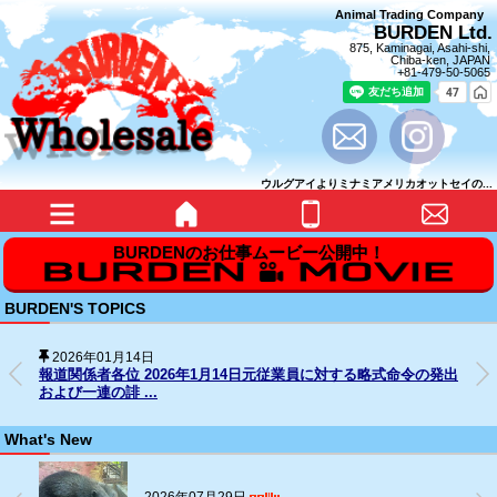
Animal Trading Company
BURDEN Ltd.
875, Kaminagai, Asahi-shi,
Chiba-ken, JAPAN
+81-479-50-5065
ウルグアイよりミナミアメリカオットセイの...
BURDEN'S TOPICS
2025年12月31日
SNS上の名誉毀損行為に対する法的措置の経過について
What's New