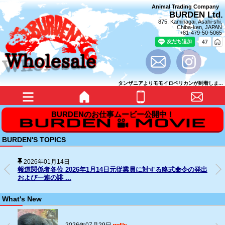
Animal Trading Company
BURDEN Ltd.
875, Kaminagai, Asahi-shi,
Chiba-ken, JAPAN
+81-479-50-5065
タンザニアよりモモイロペリカンが到着しま...
BURDEN'S TOPICS
2025年12月31日
の発出
SNS上の名誉毀損行為に対する法的措置の経過について
What's New