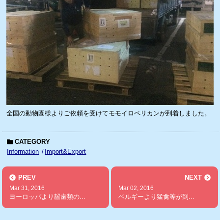
全国の動物園様よりご依頼を受けてモモイロペリカンが到着しました。
CATEGORY
Information
Import&Export
PREV
NEXT
Mar 31, 2016
Mar 02, 2016
ヨーロッパより齧歯類の...
ベルギーより猛禽等が到...