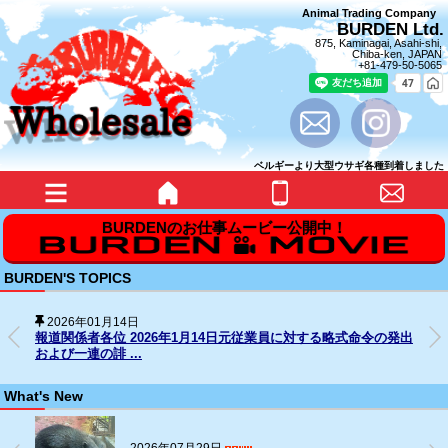
Animal Trading Company
BURDEN Ltd.
875, Kaminagai, Asahi-shi,
Chiba-ken, JAPAN
+81-479-50-5065
ベルギーより大型ウサギ各種到着しました
BURDEN'S TOPICS
2025年12月31日
SNS上の名誉毀損行為に対する法的措置の経過について
What's New