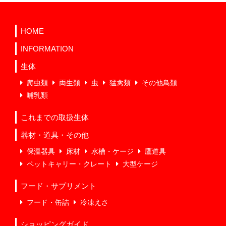
HOME
INFORMATION
生体
爬虫類
両生類
虫
猛禽類
その他鳥類
哺乳類
これまでの取扱生体
器材・道具・その他
保温器具
床材
水槽・ケージ
鷹道具
ペットキャリー・クレート
大型ケージ
フード・サプリメント
フード・缶詰
冷凍えさ
ショッピングガイド