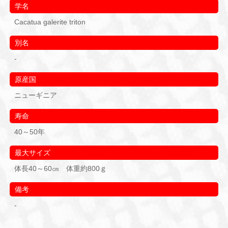
学名
Cacatua galerite triton
別名
-
原産国
ニューギニア
寿命
40～50年
最大サイズ
体長40～60㎝ 体重約800ｇ
備考
-