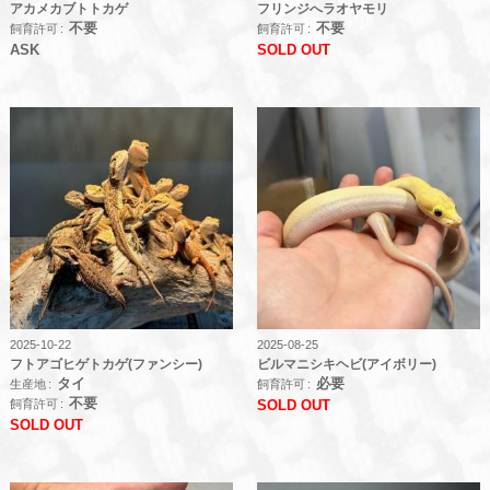
アカメカブトトカゲ
フリンジへラオヤモリ
不要
不要
飼育許可
飼育許可
ASK
SOLD OUT
2025-10-22
2025-08-25
フトアゴヒゲトカゲ(ファンシー)
ビルマニシキヘビ(アイボリー)
タイ
必要
生産地
飼育許可
不要
飼育許可
SOLD OUT
SOLD OUT