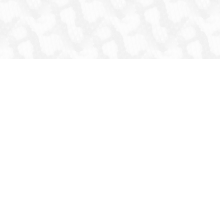
HOME
INFORMATION
生体
爬虫類
両生類
虫
猛禽類
その他鳥類
哺乳類
これまでの取扱生体