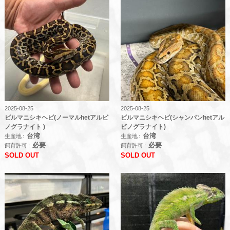
2025-08-25
2025-08-25
ビルマニシキヘビ(ノーマルhetアルビ
ビルマニシキヘビ(シャンパンhetアル
ノグラナイト )
ビノグラナイト)
台湾
台湾
生産地
生産地
必要
必要
飼育許可
飼育許可
SOLD OUT
SOLD OUT