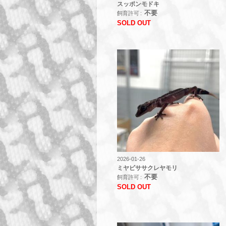
スッポンモドキ
不要
飼育許可
SOLD OUT
2026-01-26
ミヤビササクレヤモリ
不要
飼育許可
SOLD OUT