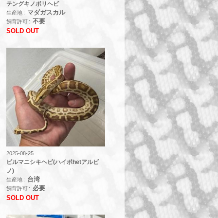
テングキノボリヘビ
マダガスカル
生産地
不要
飼育許可
SOLD OUT
2025-08-25
ビルマニシキヘビ(ハイポhetアルビ
ノ)
台湾
生産地
必要
飼育許可
SOLD OUT