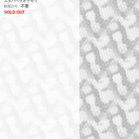
エダハヘラオヤモリ
不要
飼育許可
SOLD OUT