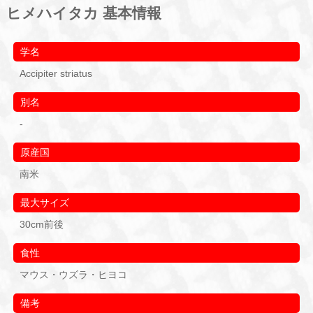
ヒメハイタカ 基本情報
学名
Accipiter striatus
別名
-
原産国
南米
最大サイズ
30cm前後
食性
マウス・ウズラ・ヒヨコ
備考