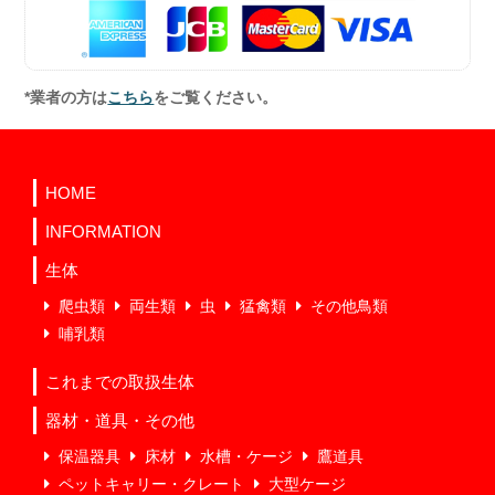
*業者の方は
こちら
をご覧ください。
HOME
INFORMATION
生体
爬虫類
両生類
虫
猛禽類
その他鳥類
哺乳類
これまでの取扱生体
器材・道具・その他
保温器具
床材
水槽・ケージ
鷹道具
ペットキャリー・クレート
大型ケージ