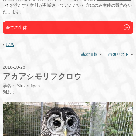
を満たすと弊社が判断させていただいた方にのみ生体の販売をい
たします。
全ての生体
戻る
基本情報
画像リスト
2018-10-28
アカアシモリフクロウ
学名：
Strix rufipes
別名：
-