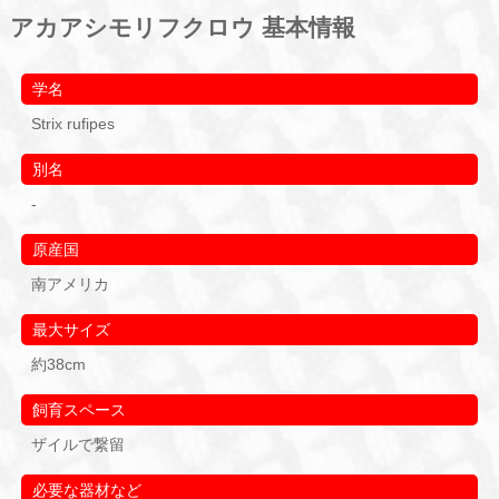
アカアシモリフクロウ 基本情報
学名
Strix rufipes
別名
-
原産国
南アメリカ
最大サイズ
約38cm
飼育スペース
ザイルで繋留
必要な器材など