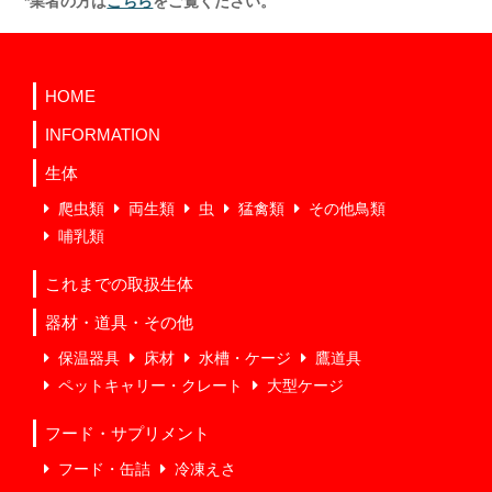
*業者の方は
こちら
をご覧ください。
HOME
INFORMATION
生体
爬虫類
両生類
虫
猛禽類
その他鳥類
哺乳類
これまでの取扱生体
器材・道具・その他
保温器具
床材
水槽・ケージ
鷹道具
ペットキャリー・クレート
大型ケージ
フード・サプリメント
フード・缶詰
冷凍えさ