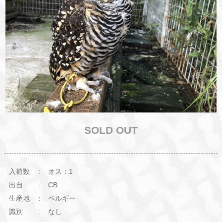
SOLD OUT
入荷数
オス：1
出自
CB
生産地
ベルギー
識別
なし