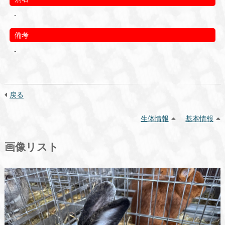
-
備考
-
戻る
生体情報
基本情報
画像リスト