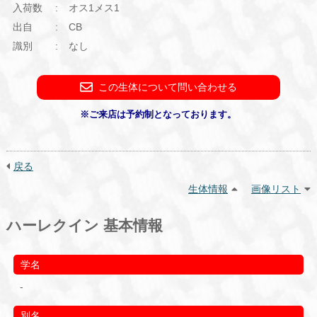
入荷数
オス1メス1
出自
CB
識別
なし
この生体について問い合わせる
※ご来店は予約制となっております。
戻る
生体情報
画像リスト
ハーレクイン 基本情報
学名
-
別名