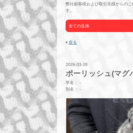
弊社顧客様および取引先様からのご
す。
全ての生体
戻る
2026-03-28
ポーリッシュ(マグ
学名：
-
別名：
-