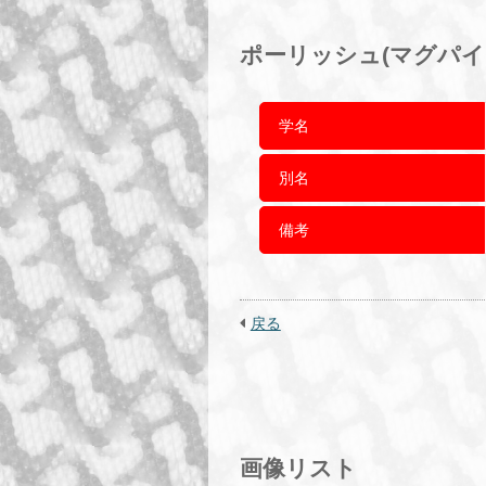
ポーリッシュ(マグパイ
学名
別名
備考
戻る
画像リスト