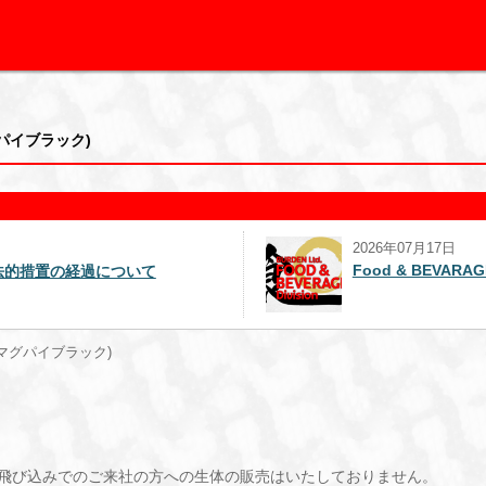
グパイブラック)
2025年09月16日
AGE事業部を解説
週刊誌報道による追加のお知ら
ュ(マグパイブラック)
飛び込みでのご来社の方への生体の販売はいたしておりません。