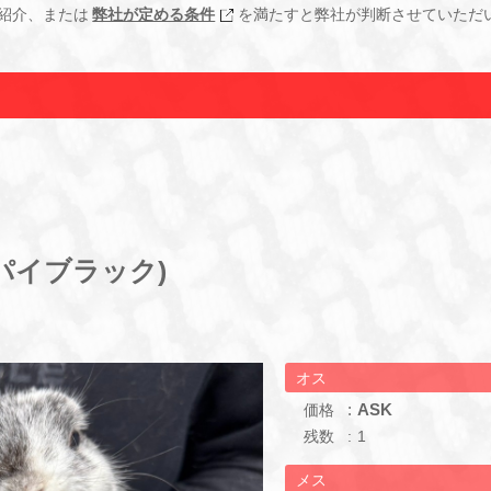
紹介、または
弊社が定める条件
を満たすと弊社が判断させていただ
パイブラック)
オス
ASK
価格
残数
1
メス