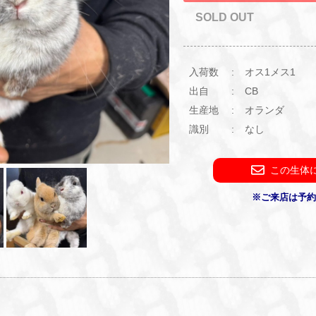
SOLD OUT
入荷数
オス1メス1
出自
CB
生産地
オランダ
識別
なし
この生体
※ご来店は予