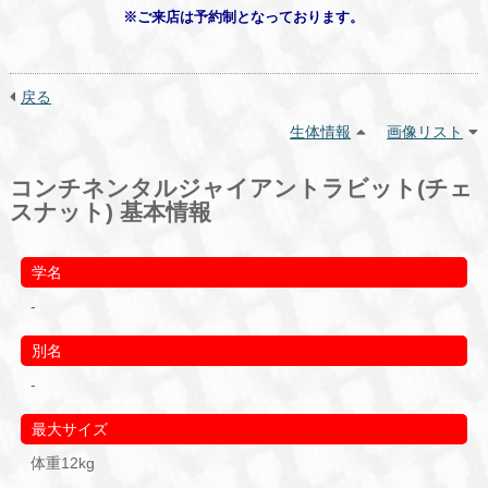
※ご来店は予約制となっております。
戻る
生体情報
画像リスト
コンチネンタルジャイアントラビット(チェ
スナット) 基本情報
学名
-
別名
-
最大サイズ
体重12kg