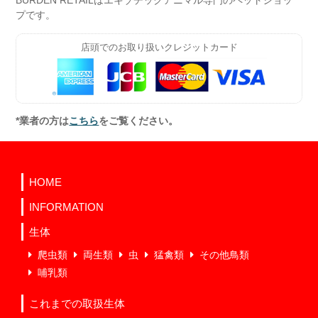
プです。
店頭でのお取り扱いクレジットカード
*業者の方は
こちら
をご覧ください。
HOME
INFORMATION
生体
爬虫類
両生類
虫
猛禽類
その他鳥類
哺乳類
これまでの取扱生体