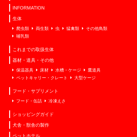
INFORMATION
生体
爬虫類
両生類
虫
猛禽類
その他鳥類
哺乳類
これまでの取扱生体
器材・道具・その他
保温器具
床材
水槽・ケージ
鷹道具
ペットキャリー・クレート
大型ケージ
フード・サプリメント
フード・缶詰
冷凍えさ
ショッピングガイド
犬舎・獣舎の製作
ペットホテル