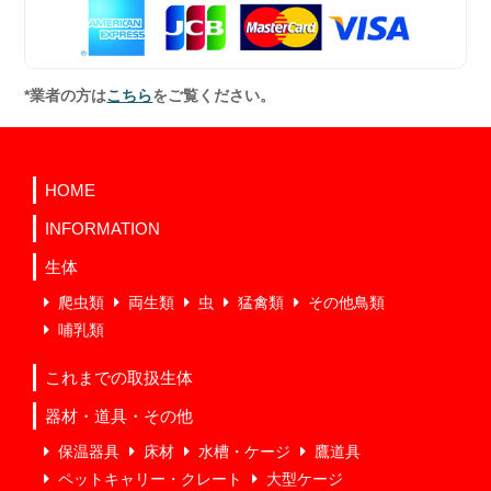
*業者の方は
こちら
をご覧ください。
HOME
INFORMATION
生体
爬虫類
両生類
虫
猛禽類
その他鳥類
哺乳類
これまでの取扱生体
器材・道具・その他
保温器具
床材
水槽・ケージ
鷹道具
ペットキャリー・クレート
大型ケージ