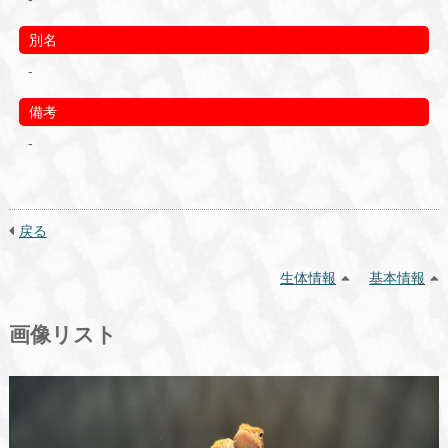
別名
-
備考
-
戻る
生体情報
基本情報
画像リスト