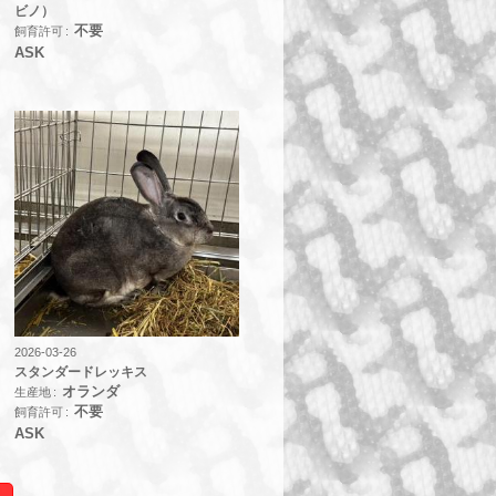
ビノ）
不要
飼育許可
ASK
2026-03-26
スタンダードレッキス
オランダ
生産地
不要
飼育許可
ASK