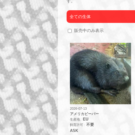
す。
全ての生体
販売中のみ表示
2026-07-13
アメリカビーバー
EU
生産地
不要
飼育許可
ASK