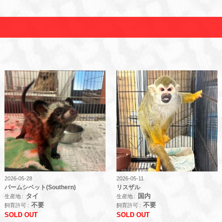
2026-05-28
2026-05-11
パームシベット(Southern)
リスザル
タイ
国内
生産地
生産地
不要
不要
飼育許可
飼育許可
SOLD OUT
SOLD OUT