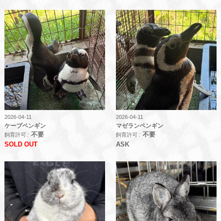
2026-04-11
2026-04-11
ケープペンギン
マゼランペンギン
不要
不要
飼育許可
飼育許可
SOLD OUT
ASK