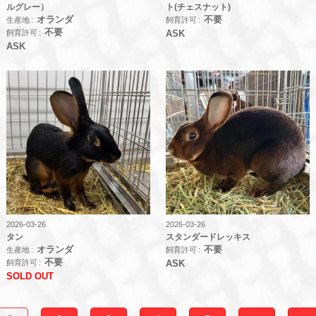
ルグレー）
ト(チェスナット)
オランダ
不要
生産地
飼育許可
不要
飼育許可
ASK
ASK
2026-03-26
2026-03-26
タン
スタンダードレッキス
オランダ
不要
生産地
飼育許可
不要
飼育許可
ASK
SOLD OUT