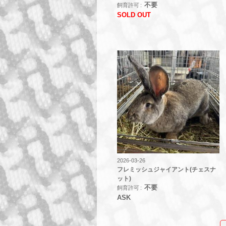
不要
飼育許可
SOLD OUT
2026-03-26
フレミッシュジャイアント(チェスナ
ット)
不要
飼育許可
ASK