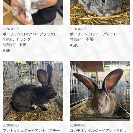
2026-03-28
2026-03-28
ポーリッシュ(マグパイブラック)
ポーリッシュ(ライトグレー)
オランダ
不要
生産地
飼育許可
不要
飼育許可
ASK
ASK
2026-03-27
2026-03-26
フレミッシュジャイアント（スチー
コンチネンタルジャイアントラビッ