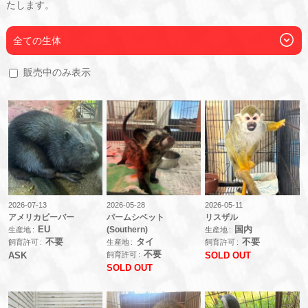
たします。
全ての生体
販売中のみ表示
2026-07-13
2026-05-28
2026-05-11
アメリカビーバー
パームシベット
リスザル
EU
(Southern)
国内
生産地
生産地
不要
タイ
不要
飼育許可
生産地
飼育許可
不要
飼育許可
ASK
SOLD OUT
SOLD OUT