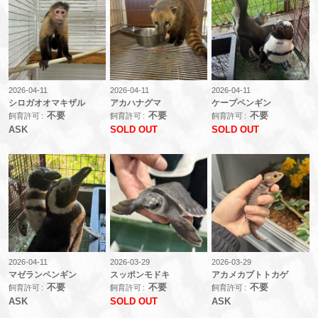
2026-04-11
2026-04-11
2026-04-11
シロガオオマキザル
アカハナグマ
ケープペンギン
不要
不要
不要
飼育許可
飼育許可
飼育許可
ASK
SOLD OUT
SOLD OUT
2026-04-11
2026-03-29
2026-03-29
マゼランペンギン
スッポンモドキ
アカメカブトトカゲ
不要
不要
不要
飼育許可
飼育許可
飼育許可
ASK
SOLD OUT
ASK