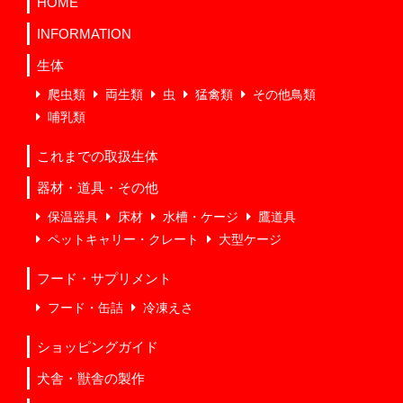
HOME
INFORMATION
生体
爬虫類
両生類
虫
猛禽類
その他鳥類
哺乳類
これまでの取扱生体
器材・道具・その他
保温器具
床材
水槽・ケージ
鷹道具
ペットキャリー・クレート
大型ケージ
フード・サプリメント
フード・缶詰
冷凍えさ
ショッピングガイド
犬舎・獣舎の製作