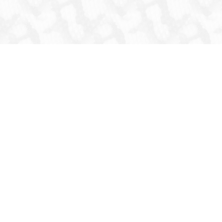
HOME
INFORMATION
生体
爬虫類
両生類
虫
猛禽類
その他鳥類
哺乳類
これまでの取扱生体
器材・道具・その他