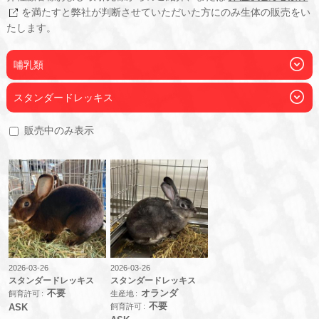
を満たすと弊社が判断させていただいた方にのみ生体の販売をい
たします。
哺乳類
スタンダードレッキス
販売中のみ表示
2026-03-26
2026-03-26
スタンダードレッキス
スタンダードレッキス
不要
オランダ
飼育許可
生産地
不要
飼育許可
ASK