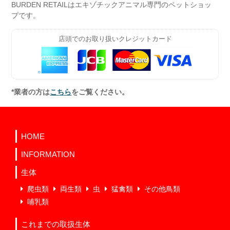
BURDEN RETAILはエキゾチックアニマル専門のペットショッ
プです。
店頭でのお取り扱いクレジットカード
*業者の方は
こちら
をご覧ください。
HOME
INFORMATION
生体
爬虫類
両生類
虫
猛禽類
その他鳥類
哺乳類
これまでの取扱生体