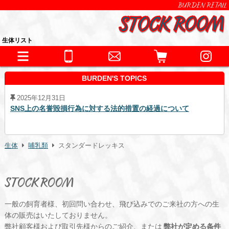
BURDEN RETAIL
生体リスト
BURDEN'S TOPICS
2025年12月31日
SNS上の名誉毀損行為に対する法的措置の経過について
生体
哺乳類
スタンダードレッキス
STOCK ROOM
一般の飼育者様、初回問い合わせ、飛び込みでのご来社の方への生
体の販売はいたしておりません。
弊社顧客様および取引先様からのご紹介、または
弊社が定める条件