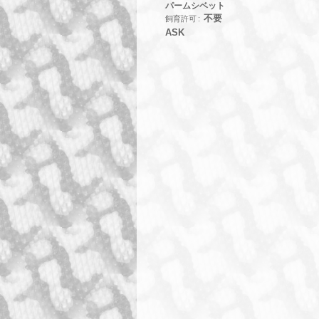
パームシベット
不要
飼育許可
ASK