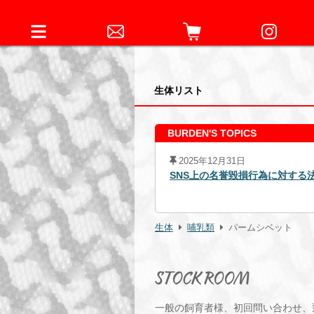
生体リスト
BURDEN'S TOPICS
2025年12月31日
4日元従業員に対する略式命令の発
SNS上の名誉毀損行為に対する
生体
哺乳類
パームシベット
STOCK ROOM
一般の飼育者様、初回問い合わせ、