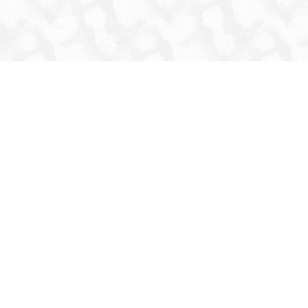
HOME
INFORMATION
生体
爬虫類
両生類
虫
猛禽類
その他鳥類
哺乳類
これまでの取扱生体
器材・道具・その他