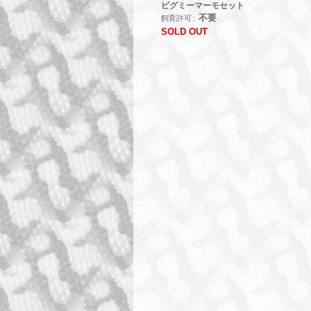
ピグミーマーモセット
不要
飼育許可
SOLD OUT