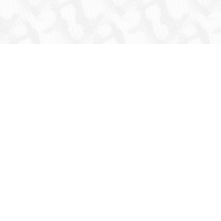
HOME
INFORMATION
生体
爬虫類
両生類
虫
猛禽類
その他鳥類
哺乳類
これまでの取扱生体
器材・道具・その他