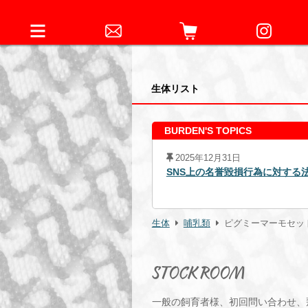
生体リスト
BURDEN'S TOPICS
2025年12月31日
4日元従業員に対する略式命令の発
SNS上の名誉毀損行為に対する
生体
哺乳類
ピグミーマーモセッ
STOCK ROOM
一般の飼育者様、初回問い合わせ、