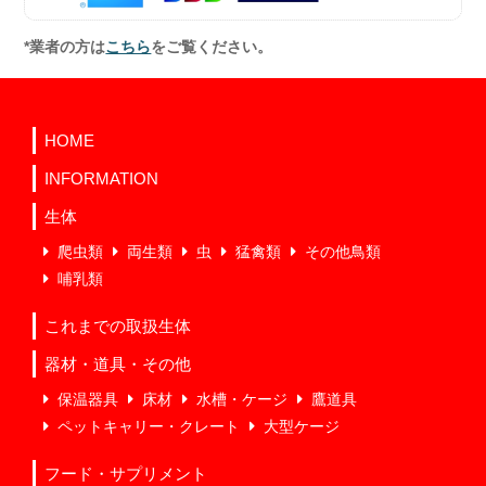
*業者の方は
こちら
をご覧ください。
HOME
INFORMATION
生体
爬虫類
両生類
虫
猛禽類
その他鳥類
哺乳類
これまでの取扱生体
器材・道具・その他
保温器具
床材
水槽・ケージ
鷹道具
ペットキャリー・クレート
大型ケージ
フード・サプリメント