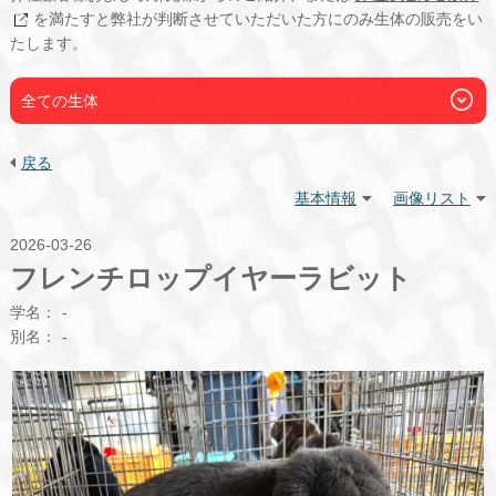
を満たすと弊社が判断させていただいた方にのみ生体の販売をい
たします。
全ての生体
戻る
基本情報
画像リスト
2026-03-26
フレンチロップイヤーラビット
学名：
-
別名：
-