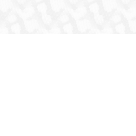
HOME
INFORMATION
生体
爬虫類
両生類
虫
猛禽類
その他鳥類
哺乳類
これまでの取扱生体
器材・道具・その他