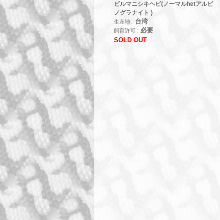
ビルマニシキヘビ(ノーマルhetアルビ
ノグラナイト )
台湾
生産地
必要
飼育許可
SOLD OUT