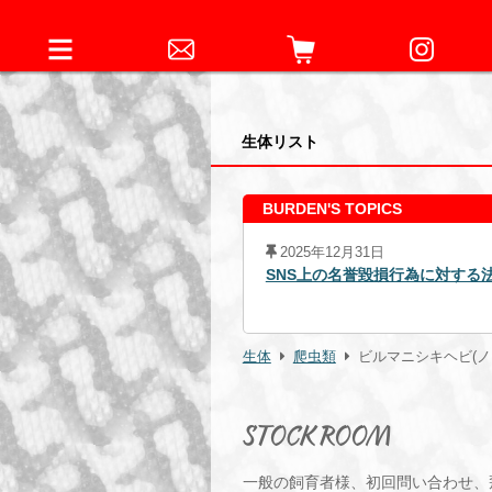
生体リスト
BURDEN'S TOPICS
2025年12月31日
4日元従業員に対する略式命令の発
SNS上の名誉毀損行為に対する
生体
爬虫類
ビルマニシキヘビ(ノー
STOCK ROOM
一般の飼育者様、初回問い合わせ、