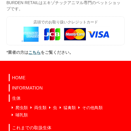
BURDEN RETAILはエキゾチックアニマル専門のペットショッ
プです。
店頭でのお取り扱いクレジットカード
*業者の方は
こちら
をご覧ください。
HOME
INFORMATION
生体
爬虫類
両生類
虫
猛禽類
その他鳥類
哺乳類
これまでの取扱生体