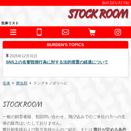
BURDEN RETAIL
生体リスト
BURDEN'S TOPICS
2025年12月31日
SNS上の名誉毀損行為に対する法的措置の経過について
生体
爬虫類
テングキノボリヘビ
STOCK ROOM
一般の飼育者様、初回問い合わせ、飛び込みでのご来社の方への生
体の販売はいたしておりません。
弊社顧客様および取引先様からのご紹介、または
弊社が定める条件