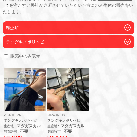
を満たすと弊社が判断させていただいた方にのみ生体の販売をい
たします。
爬虫類
テングキノボリヘビ
販売中のみ表示
2026-01-26
2024-07-08
テングキノボリヘビ
テングキノボリヘビ
マダガスカル
マダガスカル
生産地
生産地
不要
不要
飼育許可
飼育許可