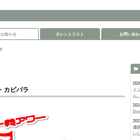
お知らせ
タレントリスト
お問い合わ
ラ
202
・カピバラ
イ
ん
202
Di
202
傷
い