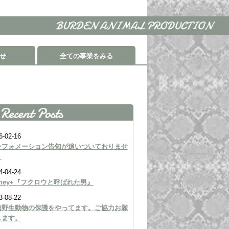
せ
全ての事業をみる
6-02-16
ンフォメーション告知が追いついておりませ
。
4-04-24
sney+『フクロウと呼ばれた男』
3-08-22
病野生動物の保護をやってます。ご協力お願
します。