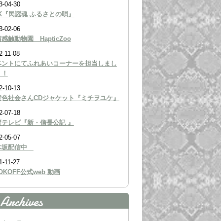
3-04-30
K『民謡魂 ふるさとの唄』
3-02-06
感触動物園 HapticZoo
2-11-08
ベントにてふれあいコーナーを担当しまし
！！
2-10-13
黄色社会さんCDジャケット『ミチヲユケ』
2-07-18
賣テレビ『新・信長公記 』
2-05-07
木坂配信中
1-11-27
OKOFF公式web 動画