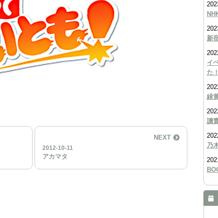
202
NH
202
新宿
202
イ
た
202
緑
202
讀
202
NEXT
乃
2012-10-11
アカマタ
202
BO