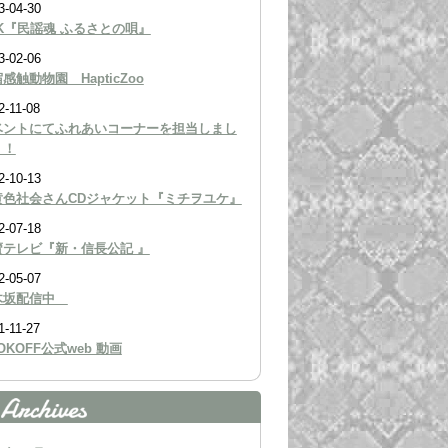
3-04-30
K『民謡魂 ふるさとの唄』
3-02-06
感触動物園 HapticZoo
2-11-08
ベントにてふれあいコーナーを担当しまし
！！
2-10-13
黄色社会さんCDジャケット『ミチヲユケ』
2-07-18
賣テレビ『新・信長公記 』
2-05-07
木坂配信中
1-11-27
OKOFF公式web 動画