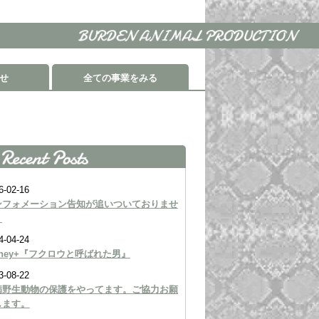
せ
全ての事業をみる
6-02-16
ンフォメーション告知が追いついておりませ
。
4-04-24
sney+『フクロウと呼ばれた男』
3-08-22
病野生動物の保護をやってます。ご協力お願
します。