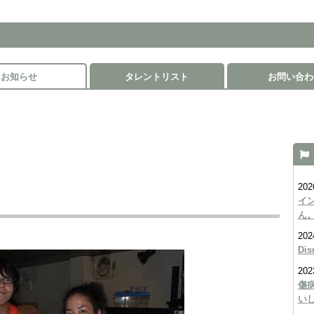
お知らせ
タレントリスト
お問い合わ
202
イ
ん
202
Di
202
傷
い