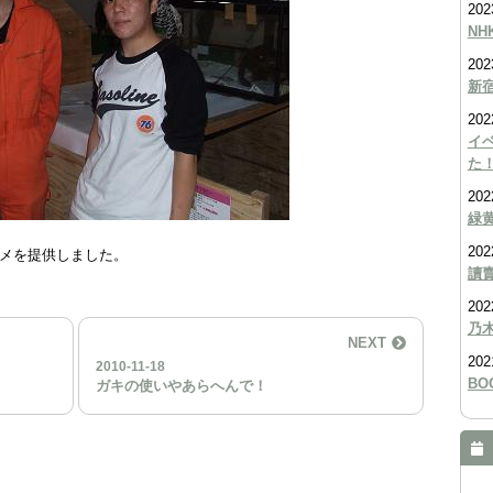
202
NH
202
新宿
202
イ
た
202
緑
202
メを提供しました。
讀
202
乃
NEXT
202
2010-11-18
BO
ガキの使いやあらへんで！