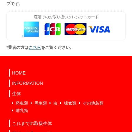
プです。
店頭でのお取り扱いクレジットカード
*業者の方は
こちら
をご覧ください。
HOME
INFORMATION
生体
爬虫類
両生類
虫
猛禽類
その他鳥類
哺乳類
これまでの取扱生体