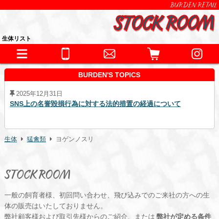
BURDEN RETAIL
生体リスト
BURDEN'S TOPICS
2025年12月31日
SNS上の名誉毀損行為に対する法的措置の経過について
生体
猛禽類
ヨゲンノスリ
STOCK ROOM
一般の飼育者様、初回問い合わせ、飛び込みでのご来社の方への生
体の販売はいたしておりません。
弊社顧客様および取引先様からのご紹介、または
弊社が定める条件