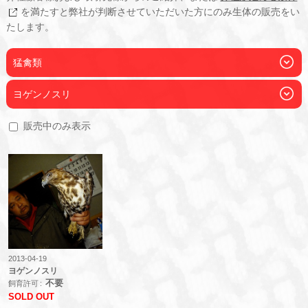
を満たすと弊社が判断させていただいた方にのみ生体の販売をい
たします。
猛禽類
ヨゲンノスリ
販売中のみ表示
2013-04-19
ヨゲンノスリ
不要
飼育許可
SOLD OUT