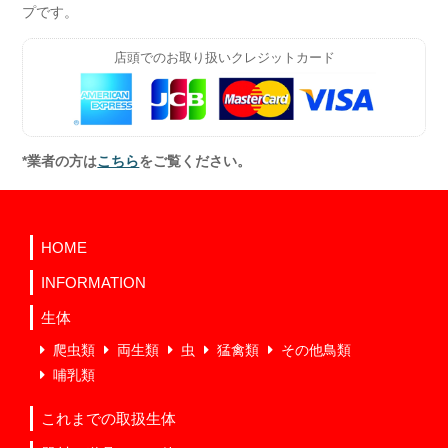
プです。
店頭でのお取り扱いクレジットカード
*業者の方は
こちら
をご覧ください。
HOME
INFORMATION
生体
爬虫類
両生類
虫
猛禽類
その他鳥類
哺乳類
これまでの取扱生体