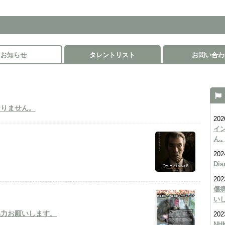
お知らせ
タレントリスト
お問い合わ
おりません。
202
イ
ん
202
Di
202
傷
い
協力お願いします。
202
NH