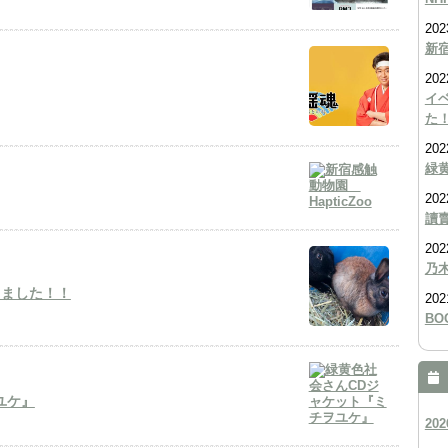
202
新宿
202
イ
た
202
緑
202
讀
202
乃
しました！！
202
BO
ユケ』
202