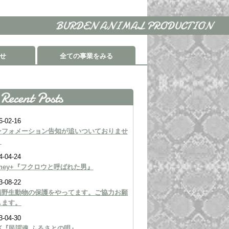
せ
全ての事業をみる
6-02-16
ンフォメーション告知が追いついておりませ
。
4-04-24
sney+『フクロウと呼ばれた男』
3-08-22
病野生動物の保護をやってます。ご協力お願
します。
3-04-30
K『民謡魂 ふるさとの唄』