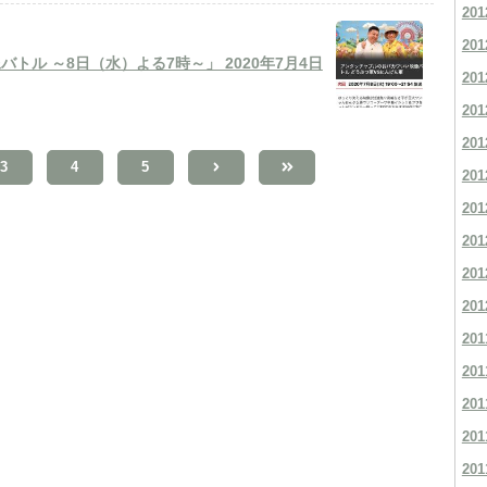
201
201
ル ～8日（水）よる7時～」 2020年7月4日
201
201
201
3
4
5
201
201
201
201
201
201
201
201
201
201