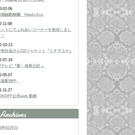
3-02-06
感触動物園 HapticZoo
2-11-08
ベントにてふれあいコーナーを担当しまし
！！
2-10-13
黄色社会さんCDジャケット『ミチヲユケ』
2-07-18
賣テレビ『新・信長公記 』
2-05-07
木坂配信中
1-11-27
OKOFF公式web 動画
6年02月(1)