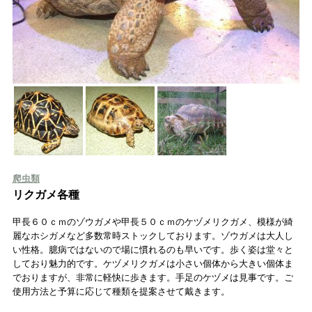
爬虫類
リクガメ各種
甲長６０ｃｍのゾウガメや甲長５０ｃｍのケヅメリクガメ、模様が綺
麗なホシガメなど多数常時ストックしております。ゾウガメは大人し
い性格。臆病ではないので場に慣れるのも早いです。歩く姿は堂々と
しており魅力的です。ケヅメリクガメは小さい個体から大きい個体ま
でおりますが、非常に軽快に歩きます。手足のケヅメは見事です。ご
使用方法と予算に応じて種類を提案させて戴きます。