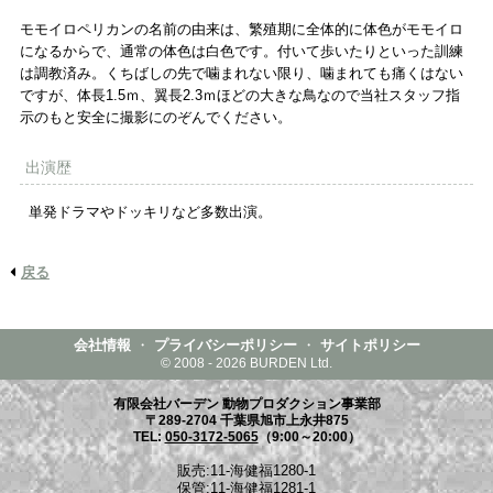
モモイロペリカンの名前の由来は、繁殖期に全体的に体色がモモイロ
になるからで、通常の体色は白色です。付いて歩いたりといった訓練
は調教済み。くちばしの先で噛まれない限り、噛まれても痛くはない
ですが、体長1.5ｍ、翼長2.3ｍほどの大きな鳥なので当社スタッフ指
示のもと安全に撮影にのぞんでください。
出演歴
単発ドラマやドッキリなど多数出演。
戻る
会社情報
・
プライバシーポリシー
・
サイトポリシー
© 2008 - 2026 BURDEN Ltd.
有限会社バーデン 動物プロダクション事業部
〒289-2704 千葉県旭市上永井875
TEL:
050-3172-5065
（9:00～20:00）
販売:11-海健福1280-1
保管:11-海健福1281-1