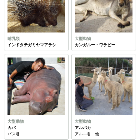
哺乳類
大型動物
インドタテガミヤマアラシ
カンガルー・ワラビー
大型動物
大型動物
カバ
アルパカ
パス君
アル―君 他