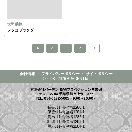
大型動物
フタコブラクダ
1
2
3
会社情報
・
プライバシーポリシー
・
サイトポリシー
© 2008 - 2026 BURDEN Ltd.
有限会社バーデン 動物プロダクション事業部
〒289-2704 千葉県旭市上永井875
TEL:
050-3172-5065
（9:00～20:00）
販売:11-海健福1280-1
保管:11-海健福1281-1
貸出:11-海健福1282-1
訓練:11-海健福1283-1
展示:11-海健福1284-1