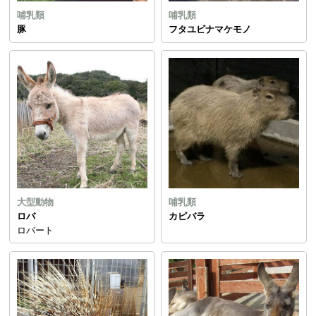
哺乳類
哺乳類
豚
フタユビナマケモノ
大型動物
哺乳類
ロバ
カピバラ
ロバート