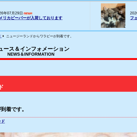
20
026年07月16日
パー
ェレット(ヨーロッパCB)の輸入
荷
ド
ニュージーランドからワラビーが到着です。
ュース＆インフォメーション
NEWS＆INFORMATION
ド
が到着です。
ンド