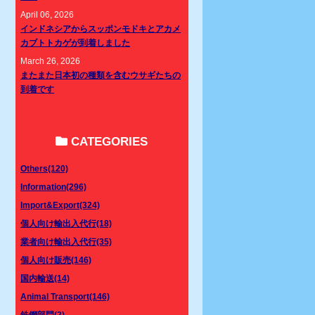
April 06, 2026
インドネシアからスッポンモドキとアカメ
カブトトカゲが到着しました
March 26, 2026
またまた日本初の種類を含むウサギたちの
到着です
CATEGORIES
Others(120)
Information(296)
Import&Export(324)
個人向け輸出入代行(18)
業者向け輸出入代行(35)
個人向け販売(146)
国内輸送(14)
Animal Transport(146)
鉄鋼部門(2)