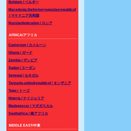
Belgium / ベルギー
Macedonia,theformeryugoslavrepublicof
/ マケドニア共和国
Russianfederation / ロシア
AFRICA/アフリカ
Cameroon / カメルーン
Ghana / ガーナ
Zambia / ザンビア
Sudan / スーダン
Senegal / セネガル
Tanzania,unitedrepublicof / タンザニア
Togo / トーゴ
Nigeria / ナイジェリア
Madagascar / マダガスカル
Southafrica / 南アフリカ
MIDDLE EAST/中東