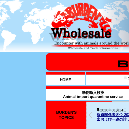
ニ
HOME
動物輸入検疫
Animal import quarantine service
BURDEN'S
2025年12月31日
026年1月14日元従業員に対する略式命令の発
SNS上の名誉毀
TOPICS
..