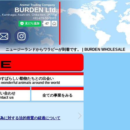
Animal Trading Company
BURDEN Ltd.
, Kaminagai, Asahi-shi, Chiba-ken, JAPAN
+81-479-50-5065
ニュージーランドからワラビーが到着です。 | BURDEN WHOLESALE
のすばらしい動物たちとの出会い
h wonderful animals around the world
問い合わせ
全ての事業をみる
ntact us
26年07月17日
2025年09月16日
od & BEVARAGE事業部を解説
週刊誌報道による追