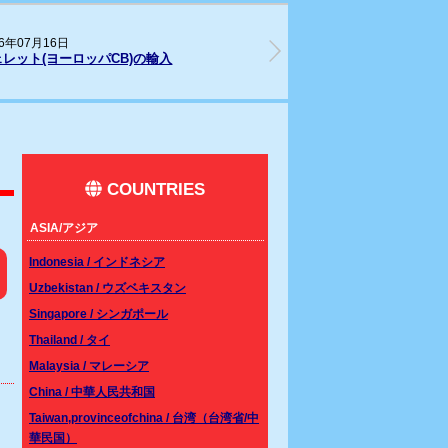
26年05月28日
202
ムシベット(Southern line)CBベビーが入
リス
しました。
COUNTRIES
ASIA/アジア
Indonesia / インドネシア
Uzbekistan / ウズベキスタン
Singapore / シンガポール
Thailand / タイ
Malaysia / マレーシア
China / 中華人民共和国
Taiwan,provinceofchina / 台湾（台湾省/中
華民国）