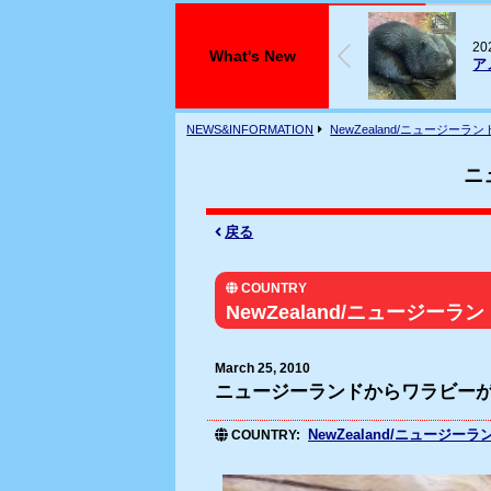
026年07月29日
2
What's New
アメリカビーバーが入荷しております
フ
NEWS&INFORMATION
NewZealand/ニュージーラン
ニ
戻る
COUNTRY
NewZealand/ニュージーラン
March 25, 2010
ニュージーランドからワラビー
NewZealand/ニュージーラ
COUNTRY