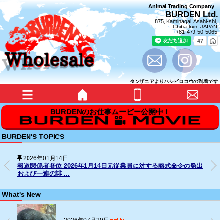
Animal Trading Company
BURDEN Ltd.
875, Kaminagai, Asahi-shi,
Chiba-ken, JAPAN
+81-479-50-5065
タンザニアよりハシビロコウの到着です
BURDEN'S TOPICS
2025年12月31日
SNS上の名誉毀損行為に対する法的措置の経過について
What's New