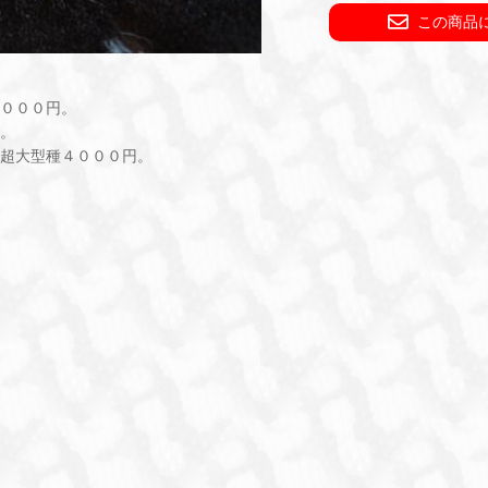
この商品
０００円。
。
超大型種４０００円。