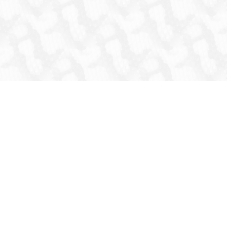
HOME
INFORMATION
生体
爬虫類
両生類
虫
猛禽類
その他鳥類
哺乳類