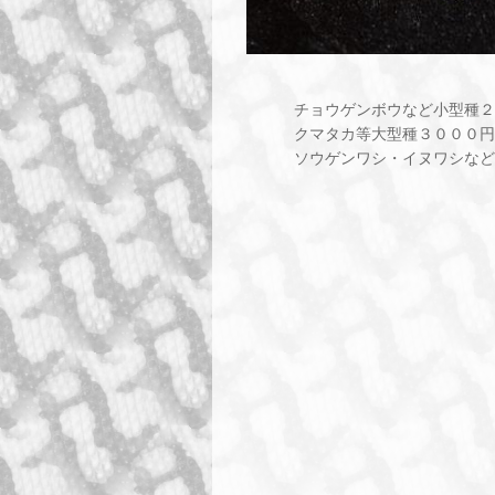
チョウゲンボウなど小型種２
クマタカ等大型種３０００円
ソウゲンワシ・イヌワシなど