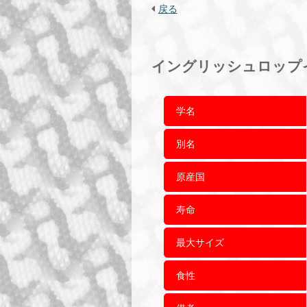
戻る
イングリッシュロップ
学名
別名
原産国
寿命
最大サイズ
食性