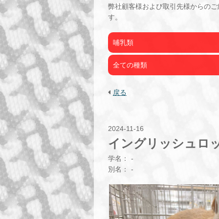
弊社顧客様および取引先様からのご
す。
哺乳類
全ての種類
戻る
2024-11-16
イングリッシュロ
学名：
-
別名：
-