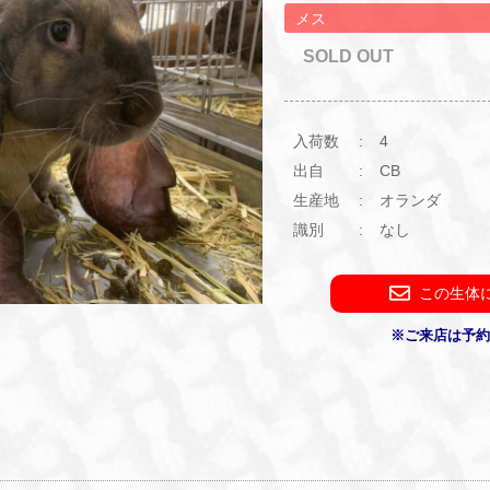
メス
SOLD OUT
入荷数
4
出自
CB
生産地
オランダ
識別
なし
この生体
※ご来店は予